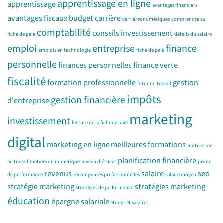
apprentissage en ligne
apprentissage
avantages financiers
avantages fiscaux
budget
carrière
carrières numériques
comprendre sa
comptabilité
conseils investissement
fiche de paie
détails du salaire
emploi
entreprise
finance
emplois en technologie
fiche de paie
personnelle
finances personnelles
finance verte
fiscalité
formation professionnelle
gestion
futur du travail
impôts
gestion financière
d'entreprise
marketing
investissement
lecture de la fiche de paie
digital
marketing en ligne
meilleures formations
motivation
planification financière
au travail
métiers du numérique
niveau d'études
prime
revenus
salaire
seo
de performance
récompenses professionnelles
salaire moyen
stratégie marketing
stratégies marketing
stratégies de performance
éducation
épargne salariale
études et salaires