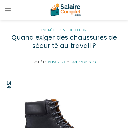
Passer
au
contenu
B2B
,
MÉTIERS & EDUCATION
Quand exiger des chaussures de
sécurité au travail ?
PUBLIÉ LE
14 MAI 2021
PAR
JULIEN MARVIER
14
Mai