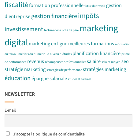
fiscalité
formation professionnelle
gestion
futur du travail
impôts
gestion financière
d'entreprise
marketing
investissement
lecture de la fiche de paie
digital
marketing en ligne
meilleures formations
motivation
planification financière
au travail
métiers du numérique
niveau d'études
prime
revenus
salaire
seo
de performance
récompenses professionnelles
salaire moyen
stratégie marketing
stratégies marketing
stratégies de performance
éducation
épargne salariale
études et salaires
NEWSLETTER
E-mail
J'accepte la politique de confidentialité