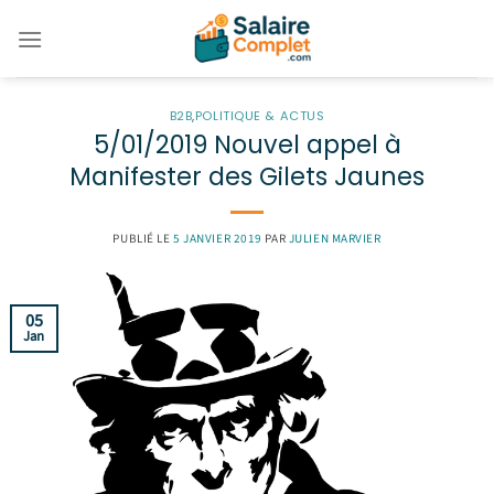
Passer
au
contenu
B2B
,
POLITIQUE & ACTUS
5/01/2019 Nouvel appel à
Manifester des Gilets Jaunes
PUBLIÉ LE
5 JANVIER 2019
PAR
JULIEN MARVIER
05
Jan