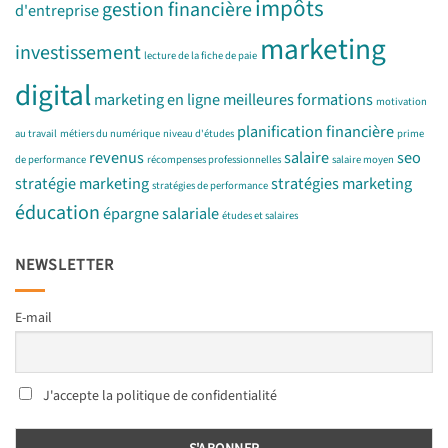
impôts
gestion financière
d'entreprise
marketing
investissement
lecture de la fiche de paie
digital
marketing en ligne
meilleures formations
motivation
planification financière
au travail
métiers du numérique
niveau d'études
prime
revenus
salaire
seo
de performance
récompenses professionnelles
salaire moyen
stratégie marketing
stratégies marketing
stratégies de performance
éducation
épargne salariale
études et salaires
NEWSLETTER
E-mail
J'accepte la politique de confidentialité