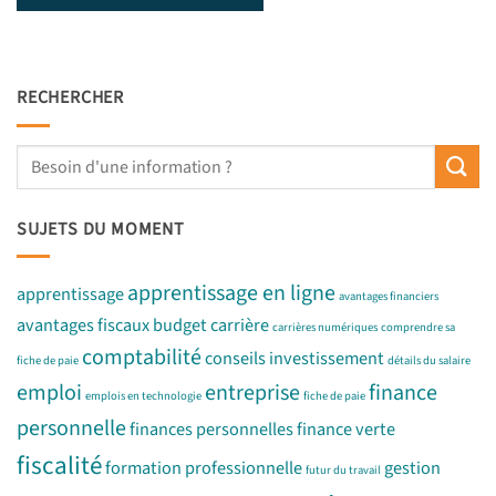
RECHERCHER
SUJETS DU MOMENT
apprentissage en ligne
apprentissage
avantages financiers
avantages fiscaux
budget
carrière
carrières numériques
comprendre sa
comptabilité
conseils investissement
fiche de paie
détails du salaire
emploi
entreprise
finance
emplois en technologie
fiche de paie
personnelle
finances personnelles
finance verte
fiscalité
formation professionnelle
gestion
futur du travail