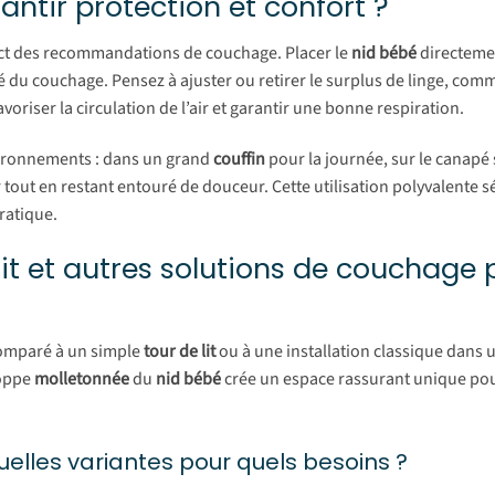
antir protection et confort ?
ct des recommandations de couchage. Placer le
nid bébé
directemen
ité du couchage. Pensez à ajuster ou retirer le surplus de linge, co
avoriser la circulation de l’air et garantir une bonne respiration.
vironnements : dans un grand
couffin
pour la journée, sur le canapé
out en restant entouré de douceur. Cette utilisation polyvalente s
ratique.
lit et autres solutions de couchage 
mparé à un simple
tour de lit
ou à une installation classique dans 
loppe
molletonnée
du
nid bébé
crée un espace rassurant unique pou
quelles variantes pour quels besoins ?