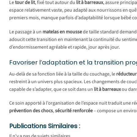
Le
tour de lit
, fixé tout autour du
lit à barreaux
, assure princi
espace relativement vaste, peu adapté aux nourrissons en quête
premiers mois, manque parfois d’adaptabilité lorsque bébé 
Le passage à un
matelas en mousse
de taille standard demand
adoucit cette transition en maintenant la continuité du sentime
d’endormissement agréable et rapide, jour après jour.
Favoriser l’adaptation et la transition pr
Au-delà de sa fonction liée à la taille du couchage, le
réducteur
restreint à un univers plus spacieux. Les changements de couc
capable de s’adapter, que ce soit dans un
lit à barreaux
ou dans
Ce soin apporté à l’organisation de l’espace nuit traduit une ré
prévention des chocs
,
sécurité renforcée
– compose un enviro
Publications Similaires :
Il n'y a pas de sujets similaires