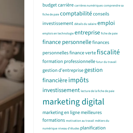
budget
carrière
carrières numériques
comprendre sa
comptabilité
conseils
fiche de paie
emploi
investissement
détails du salaire
entreprise
emplois en technologie
fiche de paie
finance personnelle
finances
fiscalité
personnelles
finance verte
formation professionnelle
futur du travail
gestion
gestion d'entreprise
impôts
financière
investissement
lecture de la fiche de paie
marketing digital
marketing en ligne
meilleures
formations
motivation au travail
métiers du
planification
numérique
niveau d'études