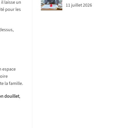
il laisse un
11 juillet 2026
ité pour les
 dessus,
un espace
oire
 la famille.
n douillet
,