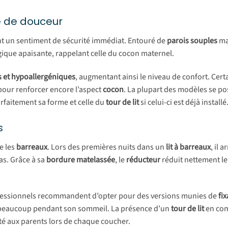
e de douceur
ant un sentiment de sécurité immédiat. Entouré de
parois souples
ma
ogique apaisante, rappelant celle du cocon maternel.
s et hypoallergéniques
, augmentant ainsi le niveau de confort. Cert
pour renforcer encore l’aspect
cocon
. La plupart des modèles se po
rfaitement sa forme et celle du
tour de lit
si celui-ci est déjà installé
s
e les
barreaux
. Lors des premières nuits dans un
lit à barreaux
, il 
as. Grâce à sa
bordure matelassée
, le
réducteur
réduit nettement le
ofessionnels recommandent d’opter pour des versions munies de
fi
e beaucoup pendant son sommeil. La présence d’un
tour de lit
en co
ité aux parents lors de chaque coucher.