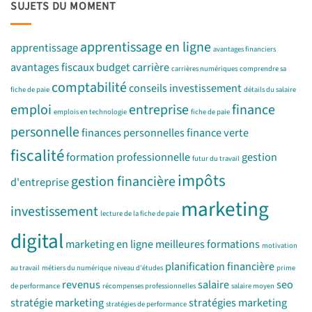
SUJETS DU MOMENT
apprentissage en ligne
apprentissage
avantages financiers
avantages fiscaux
budget
carrière
carrières numériques
comprendre sa
comptabilité
conseils investissement
fiche de paie
détails du salaire
emploi
entreprise
finance
emplois en technologie
fiche de paie
personnelle
finances personnelles
finance verte
fiscalité
formation professionnelle
gestion
futur du travail
impôts
gestion financière
d'entreprise
marketing
investissement
lecture de la fiche de paie
digital
marketing en ligne
meilleures formations
motivation
planification financière
au travail
métiers du numérique
niveau d'études
prime
revenus
salaire
seo
de performance
récompenses professionnelles
salaire moyen
stratégie marketing
stratégies marketing
stratégies de performance