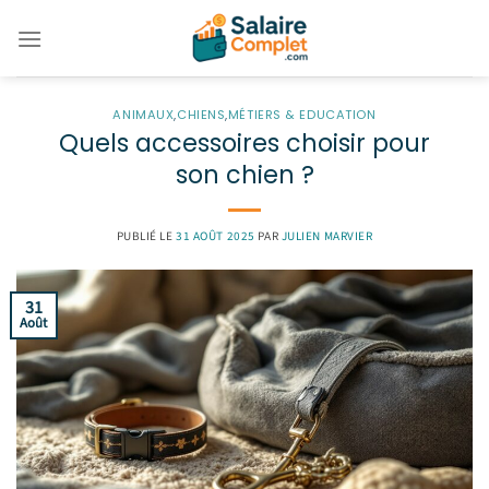
Passer
au
contenu
ANIMAUX
,
CHIENS
,
MÉTIERS & EDUCATION
Quels accessoires choisir pour
son chien ?
PUBLIÉ LE
31 AOÛT 2025
PAR
JULIEN MARVIER
31
Août