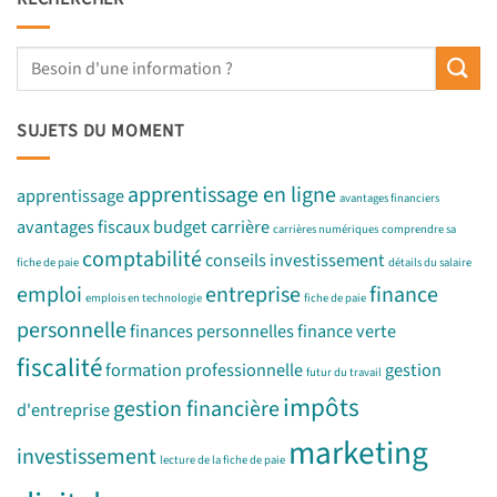
SUJETS DU MOMENT
apprentissage en ligne
apprentissage
avantages financiers
avantages fiscaux
budget
carrière
carrières numériques
comprendre sa
comptabilité
conseils investissement
fiche de paie
détails du salaire
emploi
entreprise
finance
emplois en technologie
fiche de paie
personnelle
finances personnelles
finance verte
fiscalité
formation professionnelle
gestion
futur du travail
impôts
gestion financière
d'entreprise
marketing
investissement
lecture de la fiche de paie