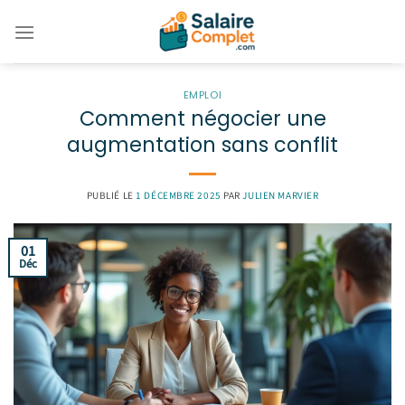
Passer
au
contenu
EMPLOI
Comment négocier une
augmentation sans conflit
PUBLIÉ LE
1 DÉCEMBRE 2025
PAR
JULIEN MARVIER
01
Déc