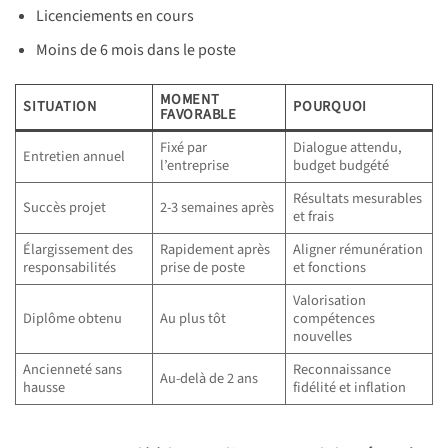
Licenciements en cours
Moins de 6 mois dans le poste
MOMENT
SITUATION
POURQUOI
FAVORABLE
Fixé par
Dialogue attendu,
Entretien annuel
l’entreprise
budget budgété
Résultats mesurables
Succès projet
2-3 semaines après
et frais
Élargissement des
Rapidement après
Aligner rémunération
responsabilités
prise de poste
et fonctions
Valorisation
Diplôme obtenu
Au plus tôt
compétences
nouvelles
Ancienneté sans
Reconnaissance
Au-delà de 2 ans
hausse
fidélité et inflation