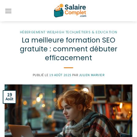
Passer
au
contenu
HÉBERGEMENT WEB
,
HIGH TECH
,
MÉTIERS & EDUCATION
La meilleure formation SEO
gratuite : comment débuter
efficacement
PUBLIÉ LE
19 AOÛT 2025
PAR
JULIEN MARVIER
19
Août