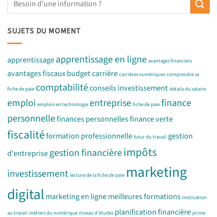
SUJETS DU MOMENT
apprentissage en ligne
apprentissage
avantages financiers
avantages fiscaux
budget
carrière
carrières numériques
comprendre sa
comptabilité
conseils investissement
fiche de paie
détails du salaire
emploi
entreprise
finance
emplois en technologie
fiche de paie
personnelle
finances personnelles
finance verte
fiscalité
formation professionnelle
gestion
futur du travail
impôts
gestion financière
d'entreprise
marketing
investissement
lecture de la fiche de paie
digital
marketing en ligne
meilleures formations
motivation
planification financière
au travail
métiers du numérique
niveau d'études
prime