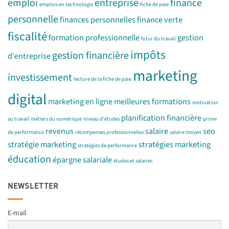
emploi
entreprise
finance
emplois en technologie
fiche de paie
personnelle
finances personnelles
finance verte
fiscalité
formation professionnelle
gestion
futur du travail
impôts
gestion financière
d'entreprise
marketing
investissement
lecture de la fiche de paie
digital
marketing en ligne
meilleures formations
motivation
planification financière
au travail
métiers du numérique
niveau d'études
prime
revenus
salaire
seo
de performance
récompenses professionnelles
salaire moyen
stratégie marketing
stratégies marketing
stratégies de performance
éducation
épargne salariale
études et salaires
NEWSLETTER
E-mail