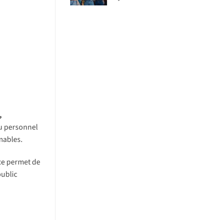
,
du personnel
mables.
nce permet de
public