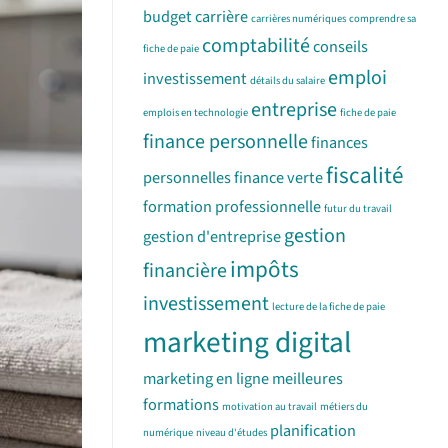
budget
carrière
carrières numériques
comprendre sa
comptabilité
conseils
fiche de paie
emploi
investissement
détails du salaire
entreprise
emplois en technologie
fiche de paie
finance personnelle
finances
fiscalité
personnelles
finance verte
formation professionnelle
futur du travail
gestion
gestion d'entreprise
impôts
financière
investissement
lecture de la fiche de paie
marketing digital
marketing en ligne
meilleures
formations
motivation au travail
métiers du
planification
numérique
niveau d'études