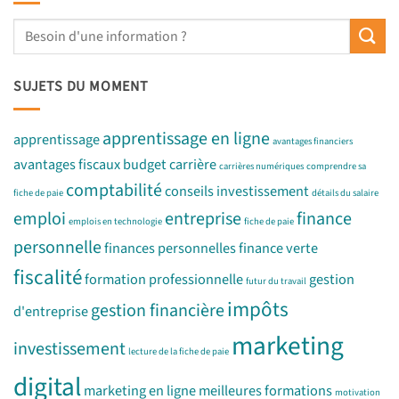
SUJETS DU MOMENT
apprentissage en ligne
apprentissage
avantages financiers
avantages fiscaux
budget
carrière
carrières numériques
comprendre sa
comptabilité
conseils investissement
fiche de paie
détails du salaire
emploi
entreprise
finance
emplois en technologie
fiche de paie
personnelle
finances personnelles
finance verte
fiscalité
formation professionnelle
gestion
futur du travail
impôts
gestion financière
d'entreprise
marketing
investissement
lecture de la fiche de paie
digital
marketing en ligne
meilleures formations
motivation