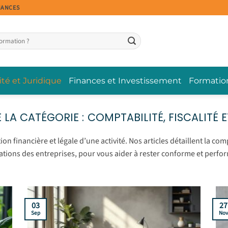
NANCES
ité et Juridique
Finances et Investissement
Formatio
COMPTABILITÉ, FISCALITÉ 
n financière et légale d’une activité. Nos articles détaillent la compt
ations des entreprises, pour vous aider à rester conforme et perfo
03
27
Sep
No