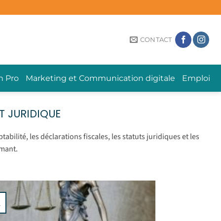
CONTACT
n Pro
Marketing et Communication digitale
Emploi
ET JURIDIQUE
abilité, les déclarations fiscales, les statuts juridiques et les
rmant.
v