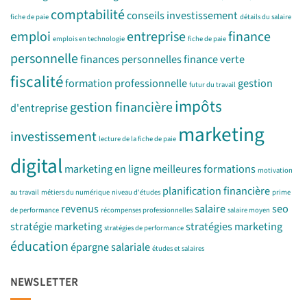
comptabilité
conseils investissement
fiche de paie
détails du salaire
emploi
entreprise
finance
emplois en technologie
fiche de paie
personnelle
finances personnelles
finance verte
fiscalité
formation professionnelle
gestion
futur du travail
impôts
gestion financière
d'entreprise
marketing
investissement
lecture de la fiche de paie
digital
marketing en ligne
meilleures formations
motivation
planification financière
au travail
métiers du numérique
niveau d'études
prime
revenus
salaire
seo
de performance
récompenses professionnelles
salaire moyen
stratégie marketing
stratégies marketing
stratégies de performance
éducation
épargne salariale
études et salaires
NEWSLETTER