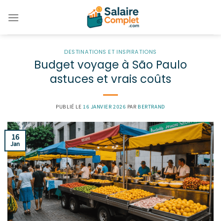
Passer
au
contenu
DESTINATIONS ET INSPIRATIONS
Budget voyage à São Paulo
astuces et vrais coûts
PUBLIÉ LE
16 JANVIER 2026
PAR
BERTRAND
16
Jan