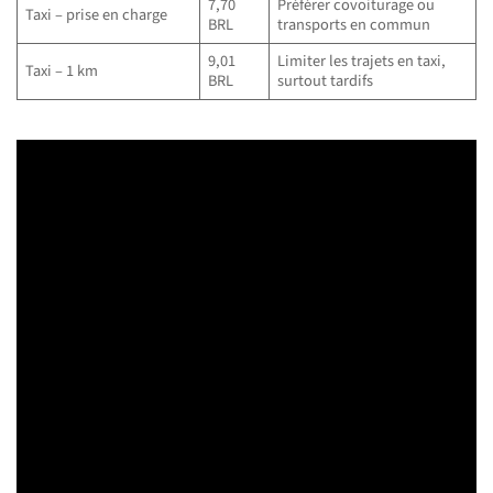
7,70
Préférer covoiturage ou
Taxi – prise en charge
BRL
transports en commun
9,01
Limiter les trajets en taxi,
Taxi – 1 km
BRL
surtout tardifs