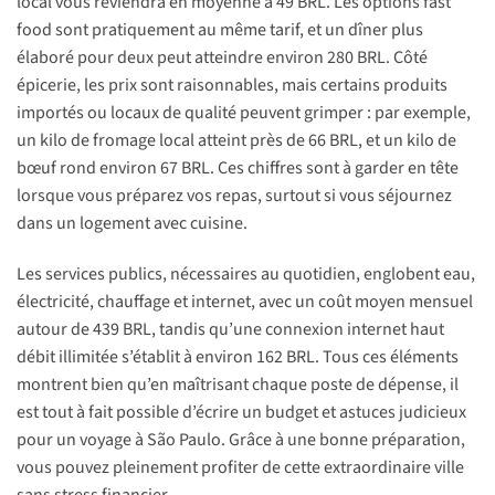
local vous reviendra en moyenne à 49 BRL. Les options fast
food sont pratiquement au même tarif, et un dîner plus
élaboré pour deux peut atteindre environ 280 BRL. Côté
épicerie, les prix sont raisonnables, mais certains produits
importés ou locaux de qualité peuvent grimper : par exemple,
un kilo de fromage local atteint près de 66 BRL, et un kilo de
bœuf rond environ 67 BRL. Ces chiffres sont à garder en tête
lorsque vous préparez vos repas, surtout si vous séjournez
dans un logement avec cuisine.
Les services publics, nécessaires au quotidien, englobent eau,
électricité, chauffage et internet, avec un coût moyen mensuel
autour de 439 BRL, tandis qu’une connexion internet haut
débit illimitée s’établit à environ 162 BRL. Tous ces éléments
montrent bien qu’en maîtrisant chaque poste de dépense, il
est tout à fait possible d’écrire un budget et astuces judicieux
pour un voyage à São Paulo. Grâce à une bonne préparation,
vous pouvez pleinement profiter de cette extraordinaire ville
sans stress financier.