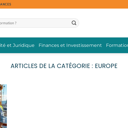
NANCES
ité et Juridique
Finances et Investissement
Formatio
EUROPE