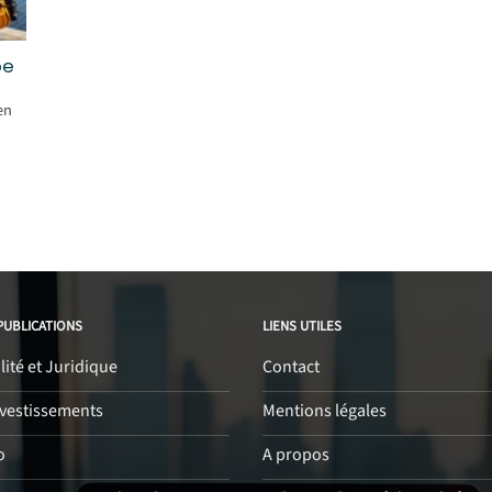
pe
en
PUBLICATIONS
LIENS UTILES
ité et Juridique
Contact
nvestissements
Mentions légales
o
A propos