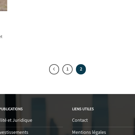
et
1
2
PUBLICATIONS
LIENS UTILES
ité et Juridique
Contact
nvestissements
Mentions légales